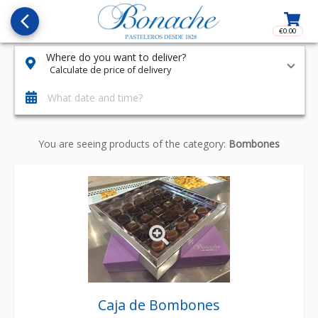
arrow_back_ios_new
€0.00
Access t
Where do you want to deliver?
Calculate de price of delivery
What date and time?
You are seeing products of the category:
Bombones
Caja de Bombones